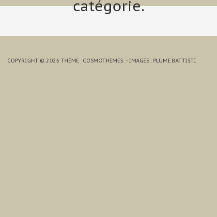
catégorie.
COPYRIGHT © 2026
THÈME : COSMOTHEMES
.
- IMAGES : PLUME BATTISTI