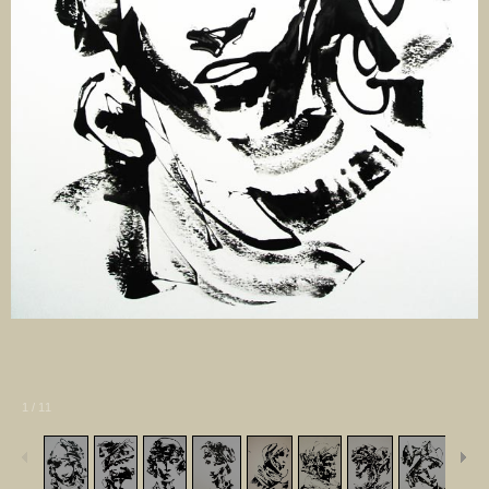
1
/
11